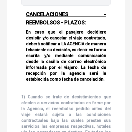
CANCELACIONES -
REEMBOLSOS - PLAZOS:
En caso que el pasajero decidiere
desistir y/o cancelar el viaje contratado,
deberá notificar a LA AGENCIA de manera
fehaciente su decisión, es decir en forma
escrita y/o mediante comunicación
desde la casilla de correo electrónico
informada por el viajero. La fecha de
recepción por la agencia será la
establecida como fecha de cancelación.
1) Cuando se trate de desistimientos que
afecten a servicios contratados en firme por
la Agencia, el reembolso pedido antes del
viaje estará sujeto a las condiciones
contractuales bajo las cuales presten sus
servicios las empresas respectivas, hoteles